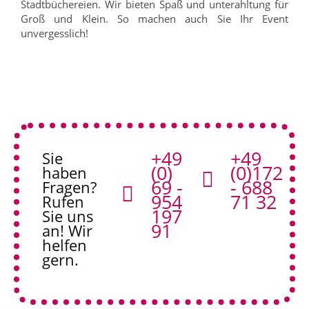
Stadtbüchereien. Wir bieten Spaß und unterahltung für
Groß und Klein. So machen auch Sie Ihr Event
unvergesslich!
+49
+49
Sie
(0)
(0)172
haben
69 -
- 688
Fragen?
954
71 32
Rufen
197
Sie uns
91
an! Wir
helfen
gern.