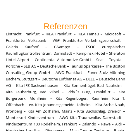
Referenzen
Eintracht Frankfurt – IKEA Frankfurt – IKEA Hanau – Microsoft –
Frankfurter Volksbank – VGF- Frankfurter Verkehrsgesellschaft –
Galeria Kaufhof – C&amp;A – ESOC europäisches
Raumflugkontrollzentrum, Darmstadt – Kempinski Hotel – Sheraton
Hotel Airport – Continental Automotive GmbH – Seat – Toyota –
Porsche – SEB AG – Deutsche Bank – Taunus Sparkasse – The Boston
Consulting Group GmbH – AWO Frankfurt – Ebner Stolz Mönning
Bachem, Stuttgart – Deutsche Lufthansa AG – DELL – Deutsche Bahn
AG – Kita IFZ Sachsenhausen – Kita Sonnenhügel, Bad Nauheim –
Kita Zauberburg, Bad Vilbel – Eddy´s Burg, Frankfurt – Kita
Bürgerpark, Mühlheim – Kita Regenbogen, Raunheim Kita 1,
Offenbach – ev. Kita Johannesgemeide Hofheim – Kita Arche Noah,
Kronberg – Kita Am Zollhafen, Mainz – Kita Buchschlag, Dreieich –
Montessori Kinderzentrum – AWO Kita Traumwolke, Darmstadt –
Kinderzentrum 100 Rödelheim, Frankurt – Zalando – Rewe – Aldi –
Hessischer Landtag – Dippemess – Main-Taunus-Zentrum – Rhein-