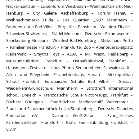
Neckar-Zentrum – Luisenforum Wiesbaden – Weihnachtsmarkt Neu-
Isenburg – City Galerie Aschaffenburg – Forum Hanau –
Weihnachtsmarkt Fulda – Das Quartier Q6Q7 Mannheim –
Brunnencenter Bad Vilbel – Bürgerfest Bensheim – Weinfest Eltville –
Schweizer Straßenfest – Städel Museum – Deutsches Filmmuseum –
Senckenberg Museum – Weinfest Bad Homburg – Möbelhaus Porta
– Familienmesse Frankfurt – Frankfurter Zoo – Abenteuerspielplatz
Riederwald – Smyths Toys – ADAC – Mr. Wash, Heidelberg –
Museumsuferfest, Frankfurt – Osthafenfestival, Frankfurt –
Hausmanns Festzelte – Haus Phönix Seniorenheim, Schwalmstadt –
Alten- und Pflegeheim Elisabethenhaus, Hanau – Metropolitian
School Frankfurt, Europäische Schule, Bad Vilbel – Gustav-
Wiederkehr-Grundschule, Mannheim – Strotthoff international
school, Dreieich – Französische Schule Victor-Hugo, Frankfurt –
Bücherei Büdingen – Stadtbücherei Medienschiff, Weiterstadt –
Stadt- und Schulmediothek Lollar/Staufenberg – Deutsche Diabetes
Föderation e.V. – Diakonie Groß-Gerau – Evangelisches
Familienzentrum, Frankfurt – Kath. Familienbildung Frankfurt –
u.v.m.