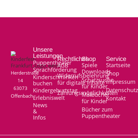
Unsere
Leistungen
Rechtliches
Shop
Service
Puppentheater
Spiele
Startseite
AGB
Sprachförderung
Downloads
Herderstraße
Shop
Widerrufsbelehrung
Kinderschminken
Schatzsuche
14
Impressum
für digitale Inhalte
buchen
für Kinder
63073
Datenschut
Kindergeburtstag
Zahlungsmöglichkeiten
Malbücher
Offenbach
Erlebniswelt
Kontakt
für Kinder
News
Bücher zum
&
Puppentheater
Infos