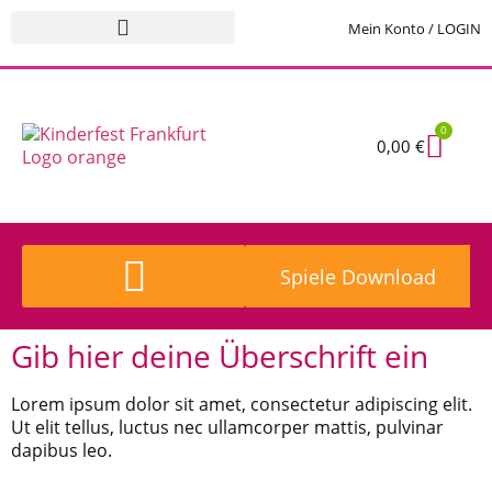
springen
Mein Konto / LOGIN
0
0,00
€
Spiele Download
Kinderschminken buchen
Gib hier deine Überschrift ein
Lorem ipsum dolor sit amet, consectetur adipiscing elit.
Ut elit tellus, luctus nec ullamcorper mattis, pulvinar
dapibus leo.