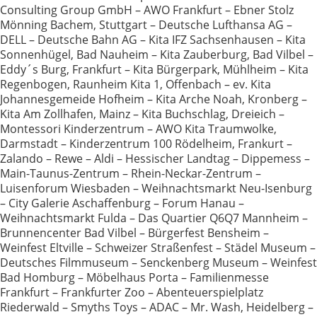
Consulting Group GmbH – AWO Frankfurt – Ebner Stolz
Mönning Bachem, Stuttgart – Deutsche Lufthansa AG –
DELL – Deutsche Bahn AG – Kita IFZ Sachsenhausen – Kita
Sonnenhügel, Bad Nauheim – Kita Zauberburg, Bad Vilbel –
Eddy´s Burg, Frankfurt – Kita Bürgerpark, Mühlheim – Kita
Regenbogen, Raunheim Kita 1, Offenbach – ev. Kita
Johannesgemeide Hofheim – Kita Arche Noah, Kronberg –
Kita Am Zollhafen, Mainz – Kita Buchschlag, Dreieich –
Montessori Kinderzentrum – AWO Kita Traumwolke,
Darmstadt – Kinderzentrum 100 Rödelheim, Frankurt –
Zalando – Rewe – Aldi – Hessischer Landtag – Dippemess –
Main-Taunus-Zentrum – Rhein-Neckar-Zentrum –
Luisenforum Wiesbaden – Weihnachtsmarkt Neu-Isenburg
– City Galerie Aschaffenburg – Forum Hanau –
Weihnachtsmarkt Fulda – Das Quartier Q6Q7 Mannheim –
Brunnencenter Bad Vilbel – Bürgerfest Bensheim –
Weinfest Eltville – Schweizer Straßenfest – Städel Museum –
Deutsches Filmmuseum – Senckenberg Museum – Weinfest
Bad Homburg – Möbelhaus Porta – Familienmesse
Frankfurt – Frankfurter Zoo – Abenteuerspielplatz
Riederwald – Smyths Toys – ADAC – Mr. Wash, Heidelberg –