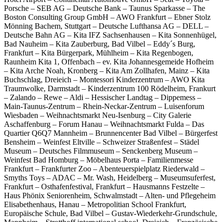
Porsche – SEB AG – Deutsche Bank – Taunus Sparkasse – The
Boston Consulting Group GmbH – AWO Frankfurt – Ebner Stolz
Mönning Bachem, Stuttgart – Deutsche Lufthansa AG – DELL –
Deutsche Bahn AG – Kita IFZ Sachsenhausen – Kita Sonnenhügel,
Bad Nauheim – Kita Zauberburg, Bad Vilbel – Eddy´s Burg,
Frankfurt – Kita Bürgerpark, Mühlheim – Kita Regenbogen,
Raunheim Kita 1, Offenbach – ev. Kita Johannesgemeide Hofheim
– Kita Arche Noah, Kronberg – Kita Am Zollhafen, Mainz – Kita
Buchschlag, Dreieich – Montessori Kinderzentrum – AWO Kita
Traumwolke, Darmstadt – Kinderzentrum 100 Rödelheim, Frankurt
– Zalando – Rewe – Aldi – Hessischer Landtag – Dippemess –
Main-Taunus-Zentrum – Rhein-Neckar-Zentrum – Luisenforum
Wiesbaden – Weihnachtsmarkt Neu-Isenburg – City Galerie
Aschaffenburg – Forum Hanau – Weihnachtsmarkt Fulda – Das
Quartier Q6Q7 Mannheim – Brunnencenter Bad Vilbel – Bürgerfest
Bensheim – Weinfest Eltville – Schweizer Straßenfest – Städel
Museum – Deutsches Filmmuseum – Senckenberg Museum –
Weinfest Bad Homburg – Möbelhaus Porta – Familienmesse
Frankfurt – Frankfurter Zoo – Abenteuerspielplatz Riederwald –
Smyths Toys – ADAC – Mr. Wash, Heidelberg – Museumsuferfest,
Frankfurt – Osthafenfestival, Frankfurt – Hausmanns Festzelte –
Haus Phönix Seniorenheim, Schwalmstadt – Alten- und Pflegeheim
Elisabethenhaus, Hanau – Metropolitian School Frankfurt,
Europäische Schule, Bad Vilbel – Gustav-Wiederkehr-Grundschule,