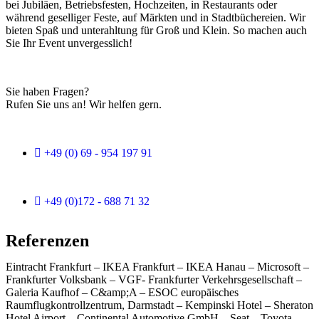
bei Jubiläen, Betriebsfesten, Hochzeiten, in Restaurants oder
während geselliger Feste, auf Märkten und in Stadtbüchereien. Wir
bieten Spaß und unterahltung für Groß und Klein. So machen auch
Sie Ihr Event unvergesslich!
Sie haben Fragen?
Rufen Sie uns an! Wir helfen gern.
+49 (0) 69 - 954 197 91
+49 (0)172 - 688 71 32
Referenzen
Eintracht Frankfurt – IKEA Frankfurt – IKEA Hanau – Microsoft –
Frankfurter Volksbank – VGF- Frankfurter Verkehrsgesellschaft –
Galeria Kaufhof – C&amp;A – ESOC europäisches
Raumflugkontrollzentrum, Darmstadt – Kempinski Hotel – Sheraton
Hotel Airport – Continental Automotive GmbH – Seat – Toyota –