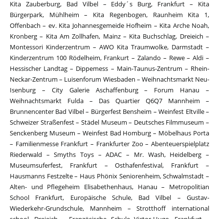
Kita Zauberburg, Bad Vilbel – Eddy´s Burg, Frankfurt – Kita
Bürgerpark, Mühlheim – Kita Regenbogen, Raunheim Kita 1,
Offenbach – ev. Kita Johannesgemeide Hofheim – Kita Arche Noah,
Kronberg – Kita Am Zollhafen, Mainz – Kita Buchschlag, Dreieich –
Montessori Kinderzentrum – AWO Kita Traumwolke, Darmstadt –
Kinderzentrum 100 Rödelheim, Frankurt – Zalando – Rewe – Aldi –
Hessischer Landtag – Dippemess – Main-Taunus-Zentrum – Rhein-
Neckar-Zentrum – Luisenforum Wiesbaden – Weihnachtsmarkt Neu-
Isenburg – City Galerie Aschaffenburg – Forum Hanau –
Weihnachtsmarkt Fulda – Das Quartier Q6Q7 Mannheim –
Brunnencenter Bad Vilbel – Bürgerfest Bensheim – Weinfest Eltville –
Schweizer Straßenfest – Städel Museum – Deutsches Filmmuseum –
Senckenberg Museum – Weinfest Bad Homburg – Möbelhaus Porta
– Familienmesse Frankfurt – Frankfurter Zoo – Abenteuerspielplatz
Riederwald – Smyths Toys – ADAC – Mr. Wash, Heidelberg –
Museumsuferfest, Frankfurt – Osthafenfestival, Frankfurt –
Hausmanns Festzelte – Haus Phönix Seniorenheim, Schwalmstadt –
Alten- und Pflegeheim Elisabethenhaus, Hanau – Metropolitian
School Frankfurt, Europäische Schule, Bad Vilbel – Gustav-
Wiederkehr-Grundschule, Mannheim – Strotthoff international