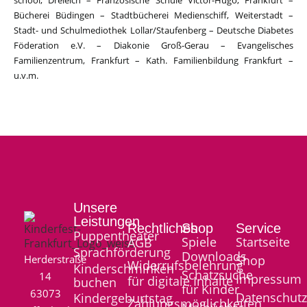
school, Dreieich – Französische Schule Victor-Hugo, Frankfurt –
Bücherei Büdingen – Stadtbücherei Medienschiff, Weiterstadt –
Stadt- und Schulmediothek Lollar/Staufenberg – Deutsche Diabetes
Föderation e.V. – Diakonie Groß-Gerau – Evangelisches
Familienzentrum, Frankfurt – Kath. Familienbildung Frankfurt –
u.v.m.
Unsere
Leistungen
Rechtliches
Shop
Service
Puppentheater
Spiele
Startseite
AGB
Sprachförderung
Downloads
Herderstraße
Shop
Widerrufsbelehrung
Kinderschminken
Schatzsuche
14
Impressum
für digitale Inhalte
buchen
für Kinder
63073
Datenschut
Kindergeburtstag
Zahlungsmöglichkeiten