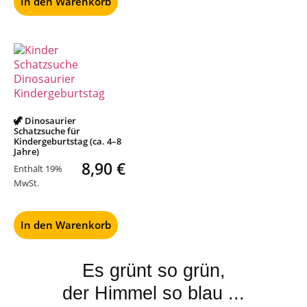
In den Warenkorb
🦖 Dinosaurier
Schatzsuche für
Kindergeburtstag (ca. 4–8
Jahre)
8,90
€
Enthält 19%
MwSt.
In den Warenkorb
Es grünt so grün,
der Himmel so blau ...