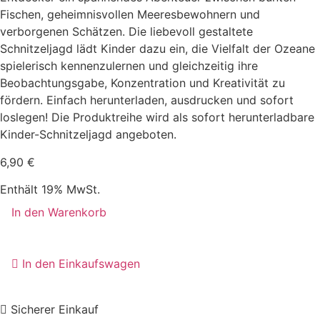
Fischen, geheimnisvollen Meeresbewohnern und
verborgenen Schätzen. Die liebevoll gestaltete
Schnitzeljagd lädt Kinder dazu ein, die Vielfalt der Ozeane
spielerisch kennenzulernen und gleichzeitig ihre
Beobachtungsgabe, Konzentration und Kreativität zu
fördern. Einfach herunterladen, ausdrucken und sofort
loslegen! Die Produktreihe wird als sofort herunterladbare
Kinder-Schnitzeljagd angeboten.
6,90
€
Enthält 19% MwSt.
Schnitzeljagd
In den Warenkorb
Unter
Wasser
[Digital]
Menge
🏴‍☠️
In den Einkaufswagen
Piraten
Schatzsuche
für
Kindergeburtstag
Sicherer Einkauf
(ca.