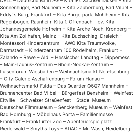
DELL – Deutsche Bahn AG – Kita IFZ Sachsenhausen – Kita
Sonnenhügel, Bad Nauheim – Kita Zauberburg, Bad Vilbel –
Eddy´s Burg, Frankfurt – Kita Bürgerpark, Mühlheim – Kita
Regenbogen, Raunheim Kita 1, Offenbach – ev. Kita
Johannesgemeide Hofheim – Kita Arche Noah, Kronberg –
Kita Am Zollhafen, Mainz – Kita Buchschlag, Dreieich –
Montessori Kinderzentrum – AWO Kita Traumwolke,
Darmstadt – Kinderzentrum 100 Rödelheim, Frankurt –
Zalando – Rewe – Aldi – Hessischer Landtag – Dippemess
– Main-Taunus-Zentrum – Rhein-Neckar-Zentrum –
Luisenforum Wiesbaden – Weihnachtsmarkt Neu-Isenburg
– City Galerie Aschaffenburg – Forum Hanau –
Weihnachtsmarkt Fulda – Das Quartier Q6Q7 Mannheim –
Brunnencenter Bad Vilbel – Bürgerfest Bensheim – Weinfest
Eltville – Schweizer Straßenfest – Städel Museum –
Deutsches Filmmuseum – Senckenberg Museum – Weinfest
Bad Homburg – Möbelhaus Porta – Familienmesse
Frankfurt – Frankfurter Zoo – Abenteuerspielplatz
Riederwald – Smyths Toys – ADAC – Mr. Wash, Heidelberg