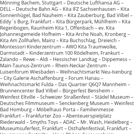
Mönning Bachem, Stuttgart – Deutsche Lufthansa AG –
DELL – Deutsche Bahn AG – Kita IFZ Sachsenhausen – Kita
Sonnenhügel, Bad Nauheim – Kita Zauberburg, Bad Vilbel –
Eddy´s Burg, Frankfurt – Kita Bürgerpark, Mühlheim – Kita
Regenbogen, Raunheim Kita 1, Offenbach – ev. Kita
Johannesgemeide Hofheim – Kita Arche Noah, Kronberg –
Kita Am Zollhafen, Mainz – Kita Buchschlag, Dreieich –
Montessori Kinderzentrum – AWO Kita Traumwolke,
Darmstadt – Kinderzentrum 100 Rödelheim, Frankurt –
Zalando – Rewe – Aldi – Hessischer Landtag – Dippemess –
Main-Taunus-Zentrum – Rhein-Neckar-Zentrum –
Luisenforum Wiesbaden – Weihnachtsmarkt Neu-Isenburg
– City Galerie Aschaffenburg – Forum Hanau –
Weihnachtsmarkt Fulda – Das Quartier Q6Q7 Mannheim –
Brunnencenter Bad Vilbel – Bürgerfest Bensheim –
Weinfest Eltville – Schweizer Straßenfest – Städel Museum –
Deutsches Filmmuseum – Senckenberg Museum – Weinfest
Bad Homburg – Möbelhaus Porta – Familienmesse
Frankfurt – Frankfurter Zoo – Abenteuerspielplatz
Riederwald – Smyths Toys – ADAC – Mr. Wash, Heidelberg –
Museumsuferfest, Frankfurt – Osthafenfestival, Frankfurt –