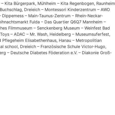
t – Kita Bürgerpark, Mühlheim – Kita Regenbogen, Raunheim
a Buchschlag, Dreieich – Montessori Kinderzentrum – AWO
 – Dippemess – Main-Taunus-Zentrum – Rhein-Neckar-
eihnachtsmarkt Fulda – Das Quartier Q6Q7 Mannheim –
utsches Filmmuseum – Senckenberg Museum – Weinfest Bad
 Toys – ADAC – Mr. Wash, Heidelberg – Museumsuferfest,
d Pflegeheim Elisabethenhaus, Hanau – Metropolitian
al school, Dreieich – Französische Schule Victor-Hugo,
erg – Deutsche Diabetes Föderation e.V. – Diakonie Groß-