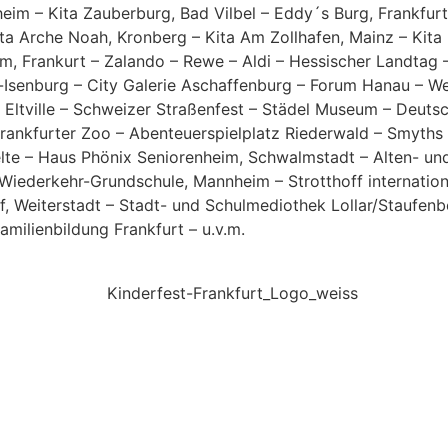
eim – Kita Zauberburg, Bad Vilbel – Eddy´s Burg, Frankfur
ita Arche Noah, Kronberg – Kita Am Zollhafen, Mainz – Kit
m, Frankurt – Zalando – Rewe – Aldi – Hessischer Landtag
Isenburg – City Galerie Aschaffenburg – Forum Hanau – W
st Eltville – Schweizer Straßenfest – Städel Museum – De
rankfurter Zoo – Abenteuerspielplatz Riederwald – Smyths
elte – Haus Phönix Seniorenheim, Schwalmstadt – Alten- un
-Wiederkehr-Grundschule, Mannheim – Strotthoff internation
f, Weiterstadt – Stadt- und Schulmediothek Lollar/Staufenb
amilienbildung Frankfurt – u.v.m.