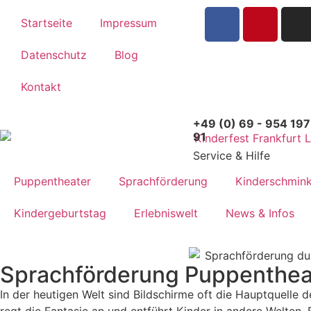
Inhalt
springen
Startseite
Impressum
Datenschutz
Blog
Kontakt
+49 (0) 69 - 954 197
91
Service & Hilfe
Puppentheater
Sprachförderung
Kinderschmin
Kindergeburtstag
Erlebniswelt
News & Infos
Sprachförderung Puppentheat
In der heutigen Welt sind Bildschirme oft die Hauptquelle d
regt die Fantasie an und entführt Kinder in andere Welten. 