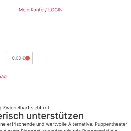
Mein Konto / LOGIN
0,00
€
0
oad
risch unterstützen
ne erfrischende und wertvolle Alternative. Puppentheater
 In diesem Blogpost erkunden wir, wie Puppenspiel die