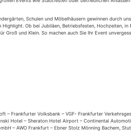
großen Events wie Stadtfesten oder betrieblichen Anlässen
Kindergärten, Schulen und Möbelhäusern gewinnen durch uns
ighlight. Ob bei Jubiläen, Betriebsfesten, Hochzeiten, in 
für Groß und Klein. So machen auch Sie Ihr Event unvergess
soft – Frankfurter Volksbank – VGF- Frankfurter Verkehrsg
nski Hotel – Sheraton Hotel Airport – Continental Automo
GmbH – AWO Frankfurt – Ebner Stolz Mönning Bachem, Stut